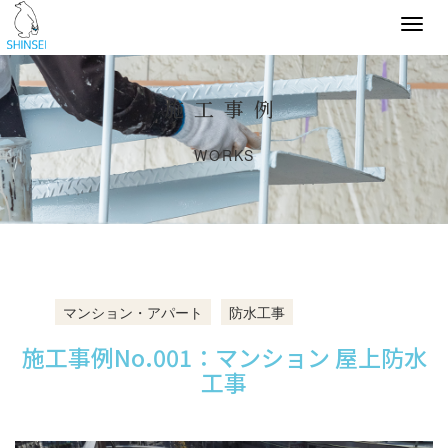
Togg
navi
施工事例
WORKS
マンション・アパート
防水工事
施工事例No.001：マンション 屋上防水
工事